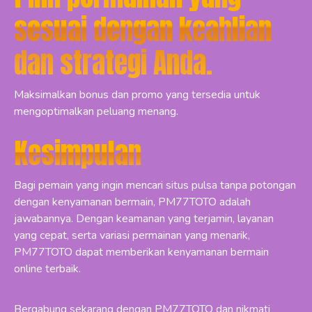
sesuai dengan keahlian
dan strategi Anda.
Maksimalkan bonus dan promo yang tersedia untuk
mengoptimalkan peluang menang.
Kesimpulan
Bagi pemain yang ingin mencari situs pulsa tanpa potongan
dengan kenyamanan bermain, PM77TOTO adalah
jawabannya. Dengan keamanan yang terjamin, layanan
yang cepat, serta variasi permainan yang menarik,
PM77TOTO dapat memberikan kenyamanan bermain
online terbaik.
Bergabung sekarang dengan PM77TOTO dan nikmati