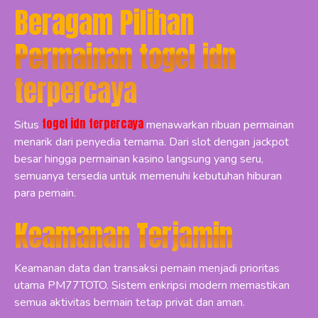
Beragam Pilihan
Permainan togel idn
terpercaya
togel idn terpercaya
Situs
menawarkan ribuan permainan
menarik dari penyedia ternama. Dari slot dengan jackpot
besar hingga permainan kasino langsung yang seru,
semuanya tersedia untuk memenuhi kebutuhan hiburan
para pemain.
Keamanan Terjamin
Keamanan data dan transaksi pemain menjadi prioritas
utama PM77TOTO. Sistem enkripsi modern memastikan
semua aktivitas bermain tetap privat dan aman.