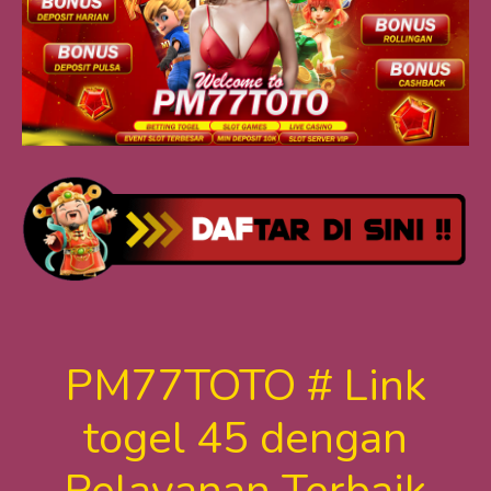
PM77TOTO # Link
togel 45 dengan