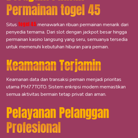
Permainan togel 45
togel 45
Situs
menawarkan ribuan permainan menarik dari
penyedia ternama. Dari slot dengan jackpot besar hingga
permainan kasino langsung yang seru, semuanya tersedia
untuk memenuhi kebutuhan hiburan para pemain.
Keamanan Terjamin
Keamanan data dan transaksi pemain menjadi prioritas
utama PM77TOTO. Sistem enkripsi modern memastikan
semua aktivitas bermain tetap privat dan aman.
Pelayanan Pelanggan
Profesional