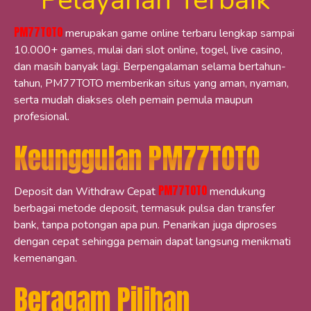
Pelayanan Terbaik
PM77TOTO
merupakan game online terbaru lengkap sampai
10.000+ games, mulai dari slot online, togel, live casino,
dan masih banyak lagi. Berpengalaman selama bertahun-
tahun, PM77TOTO memberikan situs yang aman, nyaman,
serta mudah diakses oleh pemain pemula maupun
profesional.
Keunggulan PM77TOTO
PM77TOTO
Deposit dan Withdraw Cepat
mendukung
berbagai metode deposit, termasuk pulsa dan transfer
bank, tanpa potongan apa pun. Penarikan juga diproses
dengan cepat sehingga pemain dapat langsung menikmati
kemenangan.
Beragam Pilihan