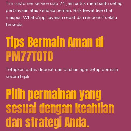
Tim customer service siap 24 jam untuk membantu setiap
pertanyaan atau kendala pemain. Baik lewat live chat
maupun WhatsApp, layanan cepat dan responsif selalu
tersedia.
Tips Bermain Aman di
PM77TOTO
Tetapkan batas deposit dan taruhan agar tetap bermain
secara bijak.
Pilih permainan yang
sesuai dengan keahlian
dan strategi Anda.