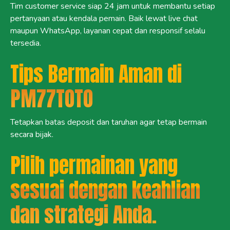
Tim customer service siap 24 jam untuk membantu setiap
pertanyaan atau kendala pemain. Baik lewat live chat
maupun WhatsApp, layanan cepat dan responsif selalu
tersedia.
Tips Bermain Aman di
PM77TOTO
Tetapkan batas deposit dan taruhan agar tetap bermain
secara bijak.
Pilih permainan yang
sesuai dengan keahlian
dan strategi Anda.