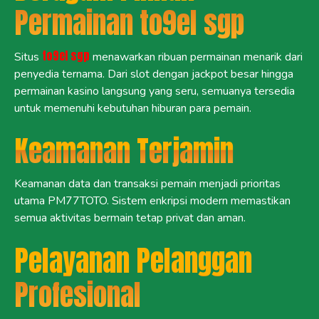
Permainan to9el sgp
to9el sgp
Situs
menawarkan ribuan permainan menarik dari
penyedia ternama. Dari slot dengan jackpot besar hingga
permainan kasino langsung yang seru, semuanya tersedia
untuk memenuhi kebutuhan hiburan para pemain.
Keamanan Terjamin
Keamanan data dan transaksi pemain menjadi prioritas
utama PM77TOTO. Sistem enkripsi modern memastikan
semua aktivitas bermain tetap privat dan aman.
Pelayanan Pelanggan
Profesional