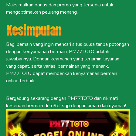
Maksimalkan bonus dan promo yang tersedia untuk
mengoptimalkan peluang menang.
Kesimpulan
Bagi pemain yang ingin mencari situs pulsa tanpa potongan
dengan kenyamanan bermain, PM77TOTO adalah
jawabannya. Dengan keamanan yang terjamin, layanan
yang cepat, serta variasi permainan yang menarik,
PM77TOTO dapat memberikan kenyamanan bermain
online terbaik.
Bergabung sekarang dengan PM77TOTO dan nikmati
keseruan bermain di to9el sgp dengan aman dan nyaman!