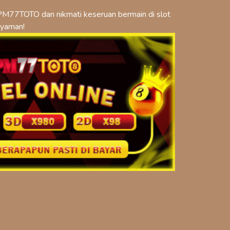
M77TOTO dan nikmati keseruan bermain di slot
nyaman!