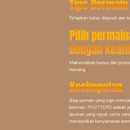
Tips Bermain
Tetapkan batas deposit dan ta
Pilih permai
dengan keahl
Maksimalkan bonus dan promo
menang.
Kesimpulan
Bagi pemain yang ingin menca
bermain, PM77TOTO adalah ja
layanan yang cepat, serta va
memberikan kenyamanan bermai