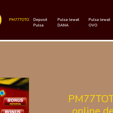
PM77TOTO
Deposit
Pulsa lewat
Pulsa lewat
Pulsa
DANA
OVO
PM77TOTO 
online d