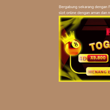
Bergabung sekarang dengan P
slot online dengan aman dan 