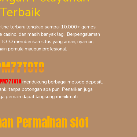
Terbaik
ine terbaru lengkap sampai 10.000+ games,
live casino, dan masih banyak lagi. Berpengalaman
TOTO memberikan situs yang aman, nyaman,
ain pemula maupun profesional.
PM77TOTO
PM77TOTO
mendukung berbagai metode deposit,
ank, tanpa potongan apa pun. Penarikan juga
gga pemain dapat langsung menikmati
han Permainan slot