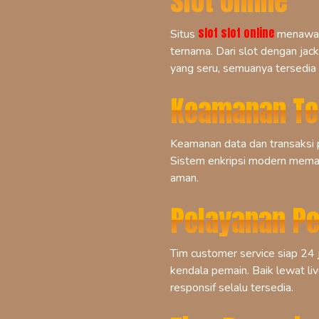
slot online
slot slot online
Situs
menawark
ternama. Dari slot dengan jac
yang seru, semuanya tersedia
Keamanan Te
Keamanan data dan transaksi
Sistem enkripsi modern memas
aman.
Pelayanan Pe
Tim customer service siap 24
kendala pemain. Baik lewat l
responsif selalu tersedia.