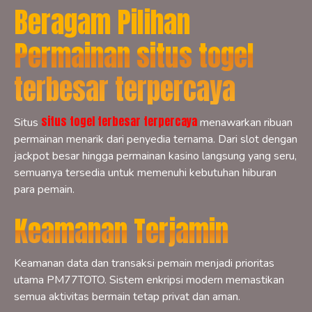
Beragam Pilihan
Permainan situs togel
terbesar terpercaya
situs togel terbesar terpercaya
Situs
menawarkan ribuan
permainan menarik dari penyedia ternama. Dari slot dengan
jackpot besar hingga permainan kasino langsung yang seru,
semuanya tersedia untuk memenuhi kebutuhan hiburan
para pemain.
Keamanan Terjamin
Keamanan data dan transaksi pemain menjadi prioritas
utama PM77TOTO. Sistem enkripsi modern memastikan
semua aktivitas bermain tetap privat dan aman.