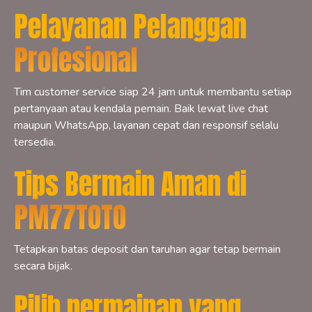
Pelayanan Pelanggan
Profesional
Tim customer service siap 24 jam untuk membantu setiap
pertanyaan atau kendala pemain. Baik lewat live chat
maupun WhatsApp, layanan cepat dan responsif selalu
tersedia.
Tips Bermain Aman di
PM77TOTO
Tetapkan batas deposit dan taruhan agar tetap bermain
secara bijak.
Pilih permainan yang