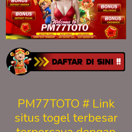
PM77TOTO # Link
situs togel terbesar