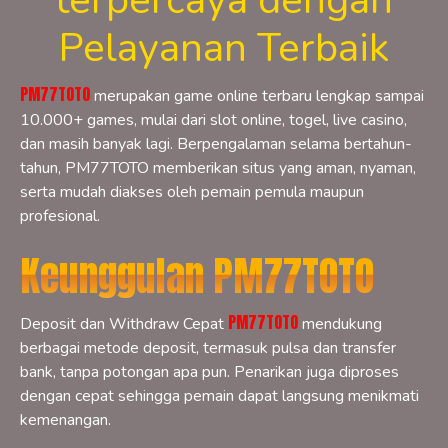
terpercaya dengan
Pelayanan Terbaik
PM77TOTO
merupakan game online terbaru lengkap sampai
10.000+ games, mulai dari slot online, togel, live casino,
dan masih banyak lagi. Berpengalaman selama bertahun-
tahun, PM77TOTO memberikan situs yang aman, nyaman,
serta mudah diakses oleh pemain pemula maupun
profesional.
Keunggulan PM77TOTO
PM77TOTO
Deposit dan Withdraw Cepat
mendukung
berbagai metode deposit, termasuk pulsa dan transfer
bank, tanpa potongan apa pun. Penarikan juga diproses
dengan cepat sehingga pemain dapat langsung menikmati
kemenangan.