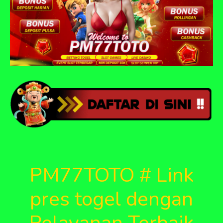
PM77TOTO # Link
pres togel dengan