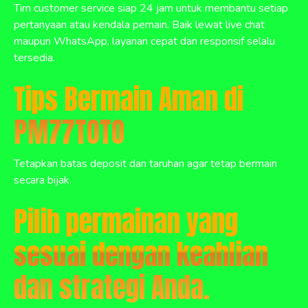
Tim customer service siap 24 jam untuk membantu setiap
pertanyaan atau kendala pemain. Baik lewat live chat
maupun WhatsApp, layanan cepat dan responsif selalu
tersedia.
Tips Bermain Aman di
PM77TOTO
Tetapkan batas deposit dan taruhan agar tetap bermain
secara bijak.
Pilih permainan yang
sesuai dengan keahlian
dan strategi Anda.