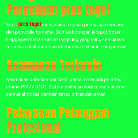
Permainan pres togel
pres togel
Situs
menawarkan ribuan permainan menarik
dari penyedia ternama. Dari slot dengan jackpot besar
hingga permainan kasino langsung yang seru, semuanya
tersedia untuk memenuhi kebutuhan hiburan para pemain.
Keamanan Terjamin
Keamanan data dan transaksi pemain menjadi prioritas
utama PM77TOTO. Sistem enkripsi modern memastikan
semua aktivitas bermain tetap privat dan aman.
Pelayanan Pelanggan
Profesional