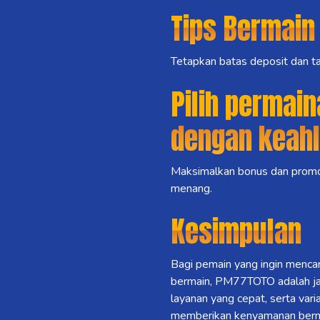
Tips Bermain
Tetapkan batas deposit dan ta
Pilih permai
dengan keahl
Maksimalkan bonus dan promo
menang.
Kesimpulan
Bagi pemain yang ingin menca
bermain, PM77TOTO adalah ja
layanan yang cepat, serta va
memberikan kenyamanan bermai