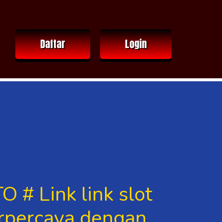
Daftar
Login
# Link link slot
erpercaya dengan