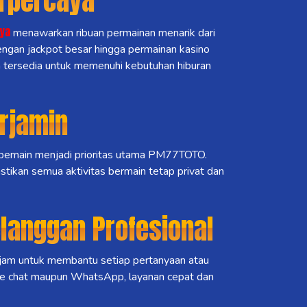
erpercaya
aya
menawarkan ribuan permainan menarik dari
engan jackpot besar hingga permainan kasino
 tersedia untuk memenuhi kebutuhan hiburan
rjamin
 pemain menjadi prioritas utama PM77TOTO.
tikan semua aktivitas bermain tetap privat dan
langgan Profesional
 jam untuk membantu setiap pertanyaan atau
ive chat maupun WhatsApp, layanan cepat dan