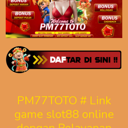
PM77TOTO # Link
game slot88 online