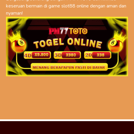
keseruan bermain di game slot88 online dengan aman dan
nyaman!