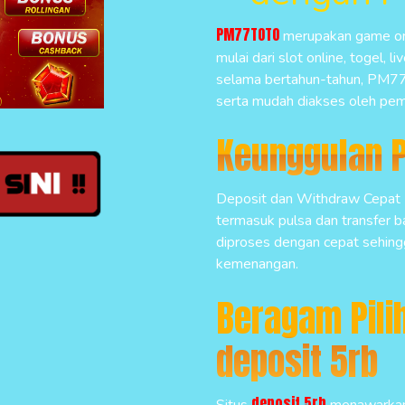
PM77TOTO
merupakan game onl
mulai dari slot online, togel, 
selama bertahun-tahun, PM77
serta mudah diakses oleh pem
Keunggulan 
Deposit dan Withdraw Cepat
termasuk pulsa dan transfer b
diproses dengan cepat sehin
kemenangan.
Beragam Pili
deposit 5rb
deposit 5rb