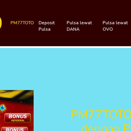
PM77TOTO
Deposit
Pulsa lewat
Pulsa lewat
Pulsa
DANA
OVO
PM77TOTO #
dengan P