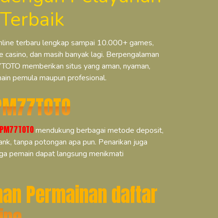
Terbaik
ine terbaru lengkap sampai 10.000+ games,
live casino, dan masih banyak lagi. Berpengalaman
TOTO memberikan situs yang aman, nyaman,
ain pemula maupun profesional.
PM77TOTO
PM77TOTO
mendukung berbagai metode deposit,
ank, tanpa potongan apa pun. Penarikan juga
gga pemain dapat langsung menikmati
han Permainan daftar