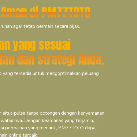
 Aman di PM77TOTO
ruhan agar tetap bermain secara bijak.
nan yang sesuai
ian dan strategi Anda.
 yang tersedia untuk mengoptimalkan peluang
ri situs pulsa tanpa potongan dengan kenyamanan
wabannya. Dengan keamanan yang terjamin,
riasi permainan yang menarik, PM77TOTO dapat
n online terbaik.