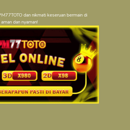
M77TOTO dan nikmati keseruan bermain di
an aman dan nyaman!