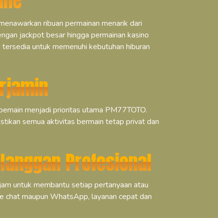
line
menawarkan ribuan permainan menarik dari
engan jackpot besar hingga permainan kasino
 tersedia untuk memenuhi kebutuhan hiburan
rjamin
 pemain menjadi prioritas utama PM77TOTO.
tikan semua aktivitas bermain tetap privat dan
langgan Profesional
 jam untuk membantu setiap pertanyaan atau
ive chat maupun WhatsApp, layanan cepat dan