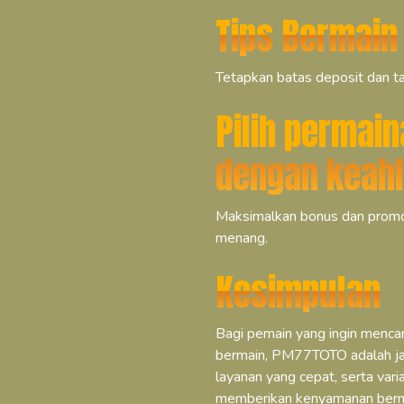
Tips Bermain
Tetapkan batas deposit dan ta
Pilih permai
dengan keahl
Maksimalkan bonus dan promo
menang.
Kesimpulan
Bagi pemain yang ingin menca
bermain, PM77TOTO adalah ja
layanan yang cepat, serta va
memberikan kenyamanan bermai