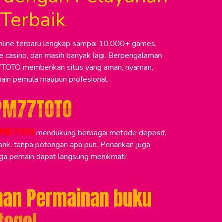
Terbaik
ine terbaru lengkap sampai 10.000+ games,
live casino, dan masih banyak lagi. Berpengalaman
TOTO memberikan situs yang aman, nyaman,
ain pemula maupun profesional.
PM77TOTO
PM77TOTO
mendukung berbagai metode deposit,
ank, tanpa potongan apa pun. Penarikan juga
gga pemain dapat langsung menikmati
han Permainan buku