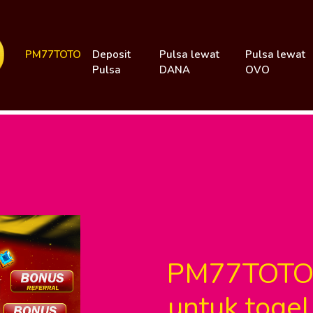
PM77TOTO
Deposit
Pulsa lewat
Pulsa lewat
Pulsa
DANA
OVO
PM77TOTO 
untuk toge