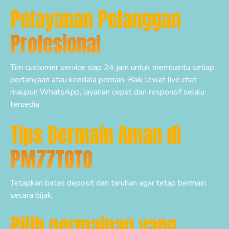
Pelayanan Pelanggan
Profesional
Tim customer service siap 24 jam untuk membantu setiap
pertanyaan atau kendala pemain. Baik lewat live chat
maupun WhatsApp, layanan cepat dan responsif selalu
tersedia.
Tips Bermain Aman di
PM77TOTO
Tetapkan batas deposit dan taruhan agar tetap bermain
secara bijak.
Pilih permainan yang