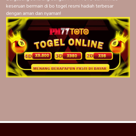
keseruan bermain di bo togel resmi hadiah terbesar
dengan aman dan nyaman!