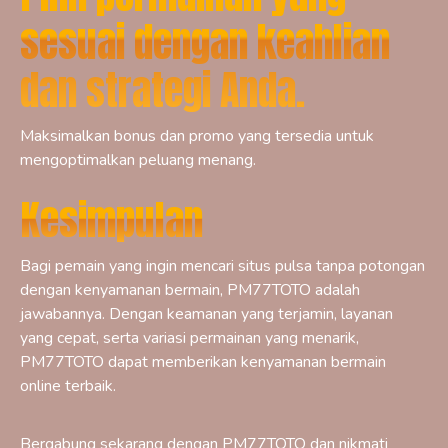
sesuai dengan keahlian
dan strategi Anda.
Maksimalkan bonus dan promo yang tersedia untuk
mengoptimalkan peluang menang.
Kesimpulan
Bagi pemain yang ingin mencari situs pulsa tanpa potongan
dengan kenyamanan bermain, PM77TOTO adalah
jawabannya. Dengan keamanan yang terjamin, layanan
yang cepat, serta variasi permainan yang menarik,
PM77TOTO dapat memberikan kenyamanan bermain
online terbaik.
Bergabung sekarang dengan PM77TOTO dan nikmati