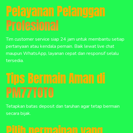
Pelayanan Pelanggan
Profesional
Tim customer service siap 24 jam untuk membantu setiap
pertanyaan atau kendala pemain. Baik lewat live chat
maupun WhatsApp, layanan cepat dan responsif selalu
tersedia.
Tips Bermain Aman di
PM77TOTO
Tetapkan batas deposit dan taruhan agar tetap bermain
secara bijak.
Pilih permainan yang