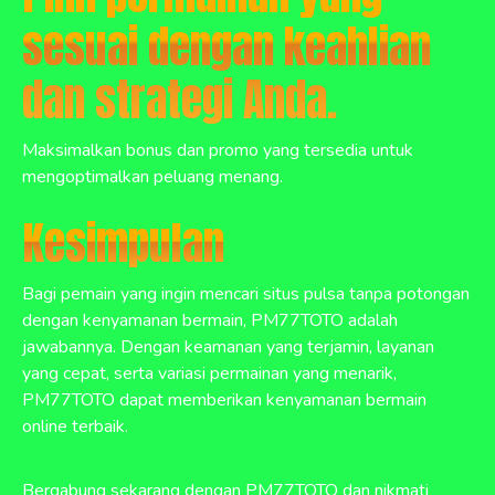
sesuai dengan keahlian
dan strategi Anda.
Maksimalkan bonus dan promo yang tersedia untuk
mengoptimalkan peluang menang.
Kesimpulan
Bagi pemain yang ingin mencari situs pulsa tanpa potongan
dengan kenyamanan bermain, PM77TOTO adalah
jawabannya. Dengan keamanan yang terjamin, layanan
yang cepat, serta variasi permainan yang menarik,
PM77TOTO dapat memberikan kenyamanan bermain
online terbaik.
Bergabung sekarang dengan PM77TOTO dan nikmati