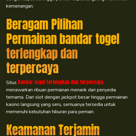
kemenangan.
Beragam Pilihan
Permainan bandar togel
terlengkap dan
terpercaya
bandar togel terlengkap dan terpercaya
Situs
menawarkan ribuan permainan menarik dari penyedia
ternama. Dari slot dengan jackpot besar hingga permainan
kasino langsung yang seru, semuanya tersedia untuk
memenuhi kebutuhan hiburan para pemain.
Keamanan Terjamin