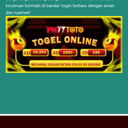
keseruan bermain di bandar togel terbaru dengan aman
dan nyaman!