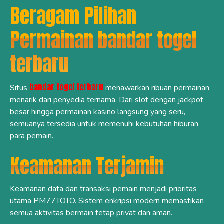
Beragam Pilihan
Permainan bandar togel
terbaru
bandar togel terbaru
Situs
menawarkan ribuan permainan
menarik dari penyedia ternama. Dari slot dengan jackpot
besar hingga permainan kasino langsung yang seru,
semuanya tersedia untuk memenuhi kebutuhan hiburan
para pemain.
Keamanan Terjamin
Keamanan data dan transaksi pemain menjadi prioritas
utama PM77TOTO. Sistem enkripsi modern memastikan
semua aktivitas bermain tetap privat dan aman.