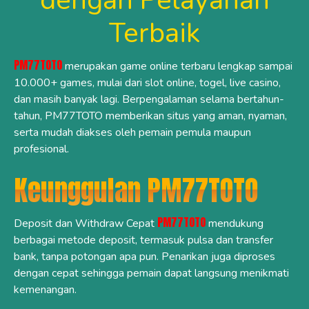
dengan Pelayanan
Terbaik
PM77TOTO
merupakan game online terbaru lengkap sampai
10.000+ games, mulai dari slot online, togel, live casino,
dan masih banyak lagi. Berpengalaman selama bertahun-
tahun, PM77TOTO memberikan situs yang aman, nyaman,
serta mudah diakses oleh pemain pemula maupun
profesional.
Keunggulan PM77TOTO
PM77TOTO
Deposit dan Withdraw Cepat
mendukung
berbagai metode deposit, termasuk pulsa dan transfer
bank, tanpa potongan apa pun. Penarikan juga diproses
dengan cepat sehingga pemain dapat langsung menikmati
kemenangan.