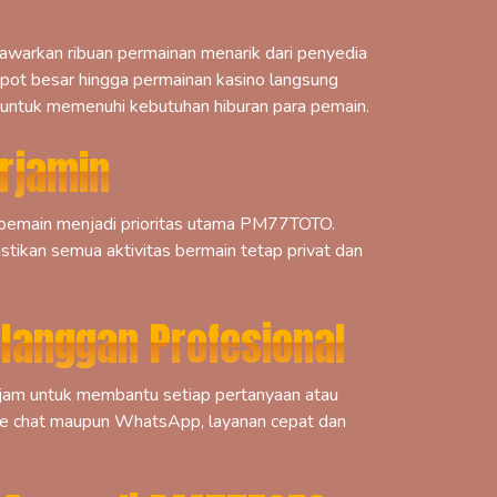
warkan ribuan permainan menarik dari penyedia
kpot besar hingga permainan kasino langsung
 untuk memenuhi kebutuhan hiburan para pemain.
rjamin
 pemain menjadi prioritas utama PM77TOTO.
tikan semua aktivitas bermain tetap privat dan
langgan Profesional
 jam untuk membantu setiap pertanyaan atau
ive chat maupun WhatsApp, layanan cepat dan