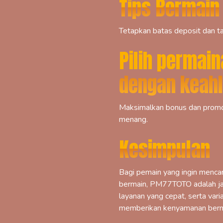
Tips Bermain
Tetapkan batas deposit dan ta
Pilih permai
dengan keahl
Maksimalkan bonus dan promo
menang.
Kesimpulan
Bagi pemain yang ingin menca
bermain, PM77TOTO adalah ja
layanan yang cepat, serta va
memberikan kenyamanan bermai