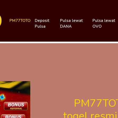
PM77TOTO
Deposit
Pulsa lewat
Pulsa lewat
Pulsa
DANA
OVO
PM77TOT
togel resm