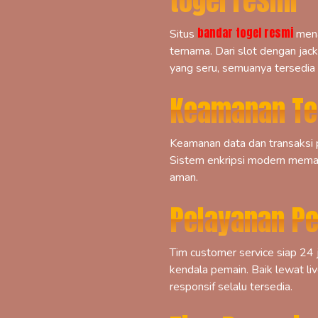
togel resmi
bandar togel resmi
Situs
mena
ternama. Dari slot dengan jac
yang seru, semuanya tersedia
Keamanan Te
Keamanan data dan transaksi
Sistem enkripsi modern memas
aman.
Pelayanan Pe
Tim customer service siap 24
kendala pemain. Baik lewat l
responsif selalu tersedia.