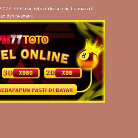
M77TOTO dan nikmati keseruan bermain di
man dan nyaman!