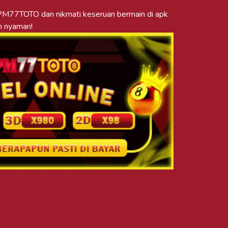
M77TOTO dan nikmati keseruan bermain di apk
n nyaman!