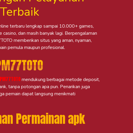
Terbaik
ine terbaru lengkap sampai 10.000+ games,
live casino, dan masih banyak lagi. Berpengalaman
TOTO memberikan situs yang aman, nyaman,
ain pemula maupun profesional.
PM77TOTO
PM77TOTO
mendukung berbagai metode deposit,
ank, tanpa potongan apa pun. Penarikan juga
gga pemain dapat langsung menikmati
han Permainan apk