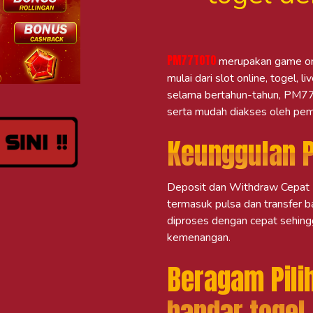
PM77TOTO
merupakan game onl
mulai dari slot online, togel, 
selama bertahun-tahun, PM77
serta mudah diakses oleh pem
Keunggulan 
Deposit dan Withdraw Cepat
termasuk pulsa dan transfer b
diproses dengan cepat sehin
kemenangan.
Beragam Pili