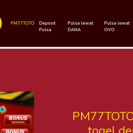
PM77TOTO
Deposit
Pulsa lewat
Pulsa lewat
Pulsa
DANA
OVO
PM77TOTO 
togel d