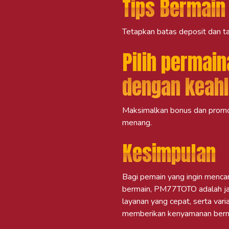
Tips Bermain
Tetapkan batas deposit dan ta
Pilih permai
dengan keahl
Maksimalkan bonus dan promo
menang.
Kesimpulan
Bagi pemain yang ingin menca
bermain, PM77TOTO adalah ja
layanan yang cepat, serta va
memberikan kenyamanan bermai