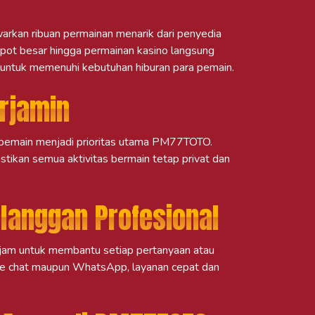
rkan ribuan permainan menarik dari penyedia
kpot besar hingga permainan kasino langsung
 untuk memenuhi kebutuhan hiburan para pemain.
rjamin
 pemain menjadi prioritas utama PM77TOTO.
tikan semua aktivitas bermain tetap privat dan
langgan Profesional
 jam untuk membantu setiap pertanyaan atau
ive chat maupun WhatsApp, layanan cepat dan