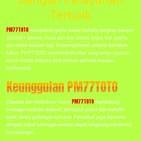
dengan Pelayanan
Terbaik
PM77TOTO
merupakan game online terbaru lengkap sampai
10.000+ games, mulai dari slot online, togel, live casino,
dan masih banyak lagi. Berpengalaman selama bertahun-
tahun, PM77TOTO memberikan situs yang aman, nyaman,
serta mudah diakses oleh pemain pemula maupun
profesional.
Keunggulan PM77TOTO
PM77TOTO
Deposit dan Withdraw Cepat
mendukung
berbagai metode deposit, termasuk pulsa dan transfer
bank, tanpa potongan apa pun. Penarikan juga diproses
dengan cepat sehingga pemain dapat langsung menikmati
kemenangan.