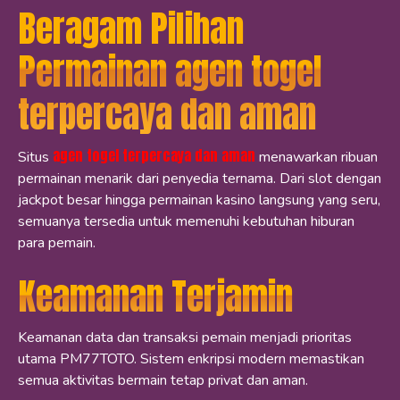
Beragam Pilihan
Permainan agen togel
terpercaya dan aman
agen togel terpercaya dan aman
Situs
menawarkan ribuan
permainan menarik dari penyedia ternama. Dari slot dengan
jackpot besar hingga permainan kasino langsung yang seru,
semuanya tersedia untuk memenuhi kebutuhan hiburan
para pemain.
Keamanan Terjamin
Keamanan data dan transaksi pemain menjadi prioritas
utama PM77TOTO. Sistem enkripsi modern memastikan
semua aktivitas bermain tetap privat dan aman.